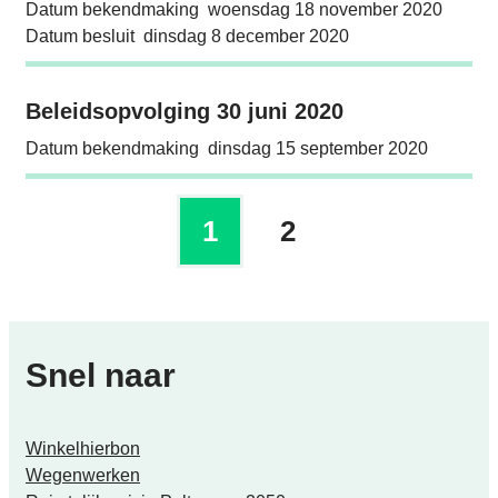
Datum bekendmaking
woensdag 18 november 2020
Datum besluit
dinsdag 8 december 2020
Beleidsopvolging 30 juni 2020
Beleidsopvolging 30 juni 2020
Datum bekendmaking
dinsdag 15 september 2020
1
2
Huidige pagina, pagi
pagina
Snel naar
Winkelhierbon
Wegenwerken