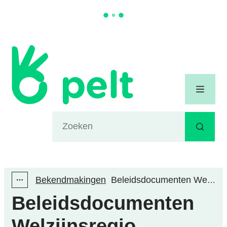
Naar inhoud
Gemeente Pelt
Menu
Waarmee kunnen we jou helpen?
Zoeken
Bekendmakingen
Beleidsdocumenten Welzijnsregio
Toon alle broodkruimel items
Beleidsdocumenten
Welzijnsregio