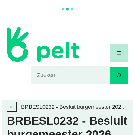
Naar inhoud
Gemeente Pelt
Menu
Waarmee kunnen we jou helpen?
Zoeken
BRBESL0232 - Besluit burgemeester 2026-03-27 - Toelating occasionele verkopen met niet-commercieel karakter - Vriendenkring De Beertjes op 13 en 20 juli en 5 oktober 2026
Toon alle broodkruimel items
BRBESL0232 - Besluit
burgemeester 2026-