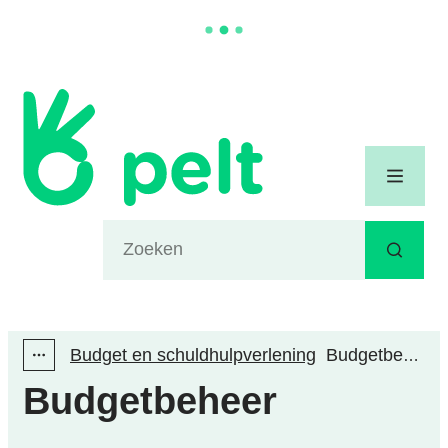
Naar inhoud
Gemeente Pelt
Menu
Waarmee kunnen we jou helpen?
Zoeken
Budget en schuldhulpverlening
Budgetbeheer
Toon alle broodkruimel items
Budgetbeheer