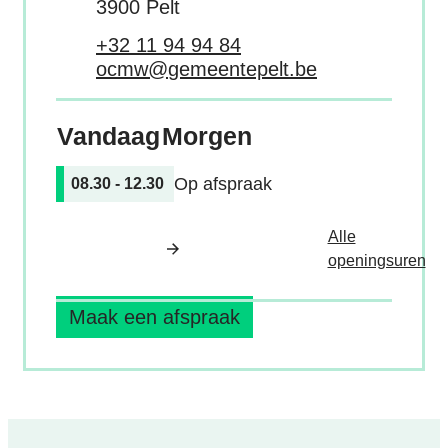
,
3900
Pelt
Tel.
+32 11 94 94 84
E-mail
ocmw
@
gemeentepelt.be
Vandaag
Morgen
Op afspraak
08.30
-
12.30
Alle
O
openingsuren
Maak een afspraak