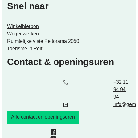
Snel naar
Winkelhierbon
Wegenwerken
Ruimtelijke visie Peltorama 2050
Toerisme in Pelt
Contact & openingsuren
Tel.
E-mail
+32 11
94 94
94
info
@
geme
Alle contact en openingsuren
Facebook