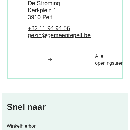
Adres
De Stroming
Kerkplein 1
,
3910
Pelt
Tel.
+32 11 94 94 56
E-mail
gezin
@
gemeentepelt.be
Alle
Hui
openingsuren
Snel naar
Winkelhierbon