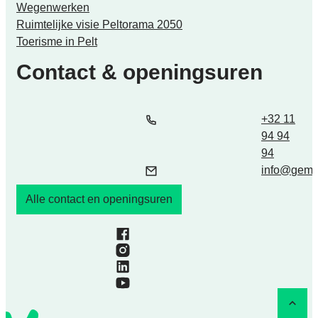
Wegenwerken
Ruimtelijke visie Peltorama 2050
Toerisme in Pelt
Contact & openingsuren
Tel.
E-mail
+32 11
94 94
94
info
@
geme
Alle contact en openingsuren
Facebook
Instagram
LinkedIn
YouTube
Naar