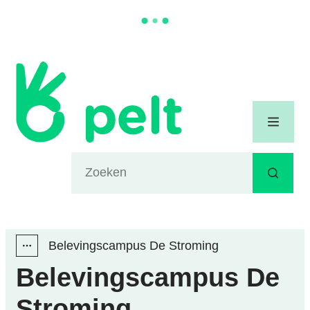
Naar inhoud
Gemeente Pelt
Menu
Waarmee kunnen we jou helpen?
Zoeken
Belevingscampus De Stroming
Toon alle broodkruimel items
Belevingscampus De
Stroming