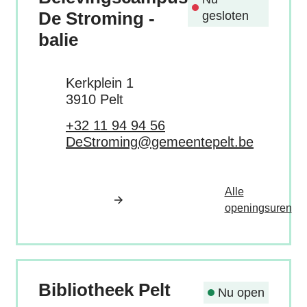
De Stroming -
gesloten
balie
Adres
Kerkplein 1
,
3910
Pelt
Tel.
+32 11 94 94 56
E-mail
DeStroming
@
gemeentepelt.be
Alle
Bel
openingsuren
Bibliotheek Pelt
Nu open