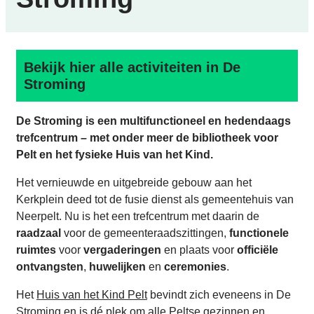
Bekijk hier alle activiteiten in De
Stroming
De Stroming is een multifunctioneel en hedendaags
trefcentrum – met onder meer de bibliotheek voor
Pelt en het fysieke Huis van het Kind.
Het vernieuwde en uitgebreide gebouw aan het
Kerkplein deed tot de fusie dienst als gemeentehuis van
Neerpelt. Nu is het een trefcentrum met daarin de
raadzaal
voor de gemeenteraadszittingen,
functionele
ruimtes
voor
vergaderingen
en plaats voor
officiële
ontvangsten
,
huwelijken
en
ceremonies
.
Het
Huis van het Kind Pelt
bevindt zich eveneens in De
Stroming en is dé plek om alle Peltse gezinnen en