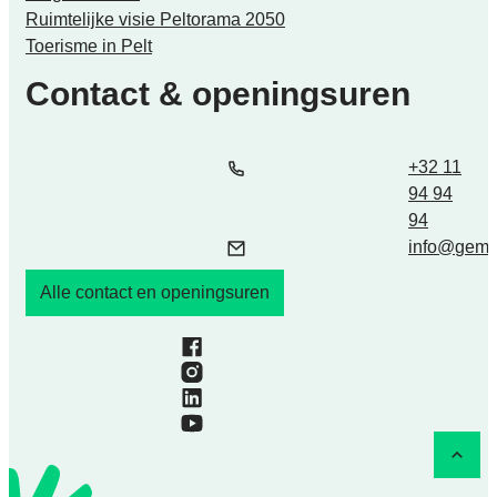
Ruimtelijke visie Peltorama 2050
Toerisme in Pelt
Contact & openingsuren
Tel.
E-mail
+32 11
94 94
94
info
@
geme
Alle contact en openingsuren
Facebook
Instagram
LinkedIn
YouTube
Naar