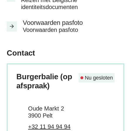
Reizen met Belgische
identiteitsdocumenten
Voorwaarden pasfoto
Voorwaarden pasfoto
Contact
Burgerbalie (op
Nu gesloten
afspraak)
Adres
Oude Markt 2
,
3900
Pelt
Tel.
+32 11 94 94 94