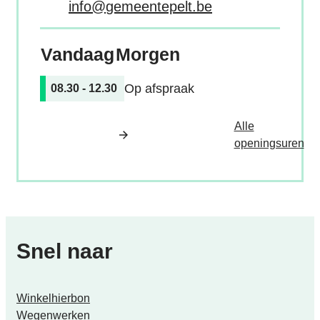
E-mail
info
@
gemeentepelt.be
Vandaag
Morgen
Op afspraak
08.30
-
12.30
Alle
Bur
openingsuren
Snel naar
Winkelhierbon
Wegenwerken