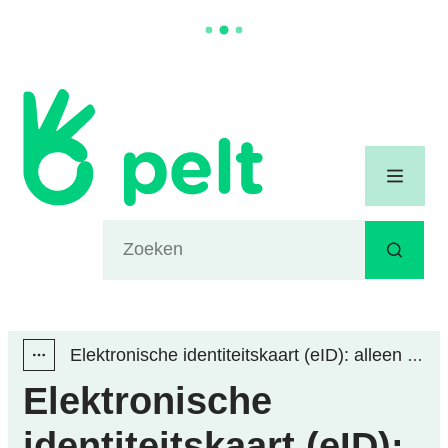
Naar inhoud
Gemeente Pelt
Menu
Waarmee kunnen we jou helpen?
Zoeken
Elektronische identiteitskaart (eID): alleen voor BELGEN
Toon alle broodkruimel items
Elektronische
identiteitskaart (eID):