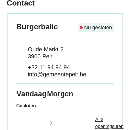
Contact
Burgerbalie
Nu gesloten
Adres
Oude Markt 2
,
3900
Pelt
Tel.
+32 11 94 94 94
E-mail
info
@
gemeentepelt.be
Vandaag
Morgen
Gesloten
Alle
Bu
openingsuren