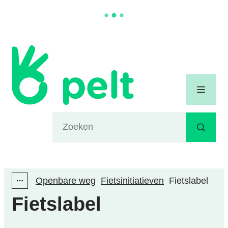
Naar inhoud
Gemeente Pelt
Menu
Waarmee kunnen we jou helpen?
Zoeken
Openbare weg
Fietsinitiatieven
Fietslabel
Toon alle broodkruimel items
Fietslabel