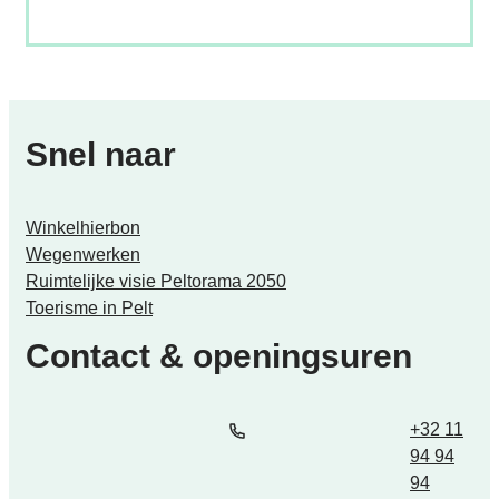
Snel naar
Winkelhierbon
Wegenwerken
Ruimtelijke visie Peltorama 2050
Toerisme in Pelt
Contact & openingsuren
Tel.
E-mail
+32 11
94 94
94