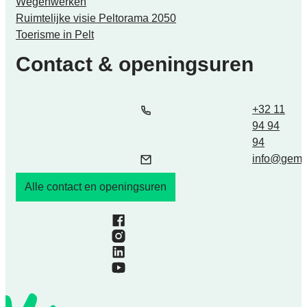
Wegenwerken
Ruimtelijke visie Peltorama 2050
Toerisme in Pelt
Contact & openingsuren
Tel.
E-mail
+32 11
94 94
94
info
@
geme
Alle contact en openingsuren
Facebook
Instagram
LinkedIn
YouTube