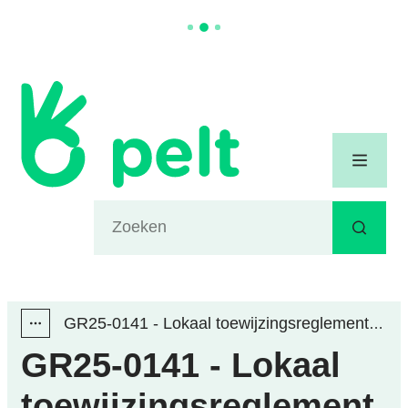
Naar inhoud
Gemeente Pelt
Menu
Waarmee kunnen we jou helpen?
Zoeken
GR25-0141 - Lokaal toewijzingsreglement Wonen in Limburg
Toon alle broodkruimel items
GR25-0141 - Lokaal
toewijzingsreglement