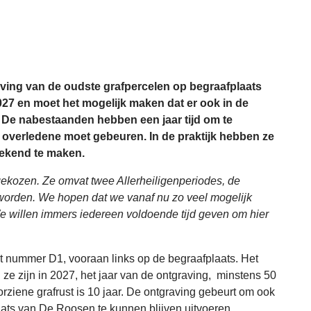
aving van de oudste grafpercelen op begraafplaats
027 en moet het mogelijk maken dat er ook in de
De nabestaanden hebben een jaar tijd om te
e overledene moet gebeuren. In de praktijk hebben ze
 bekend te maken.
gekozen. Ze omvat twee Allerheiligenperiodes, de
orden. We hopen dat we vanaf nu zo veel mogelijk
 willen immers iedereen voldoende tijd geven om hier
t nummer D1, vooraan links op de begraafplaats. Het
ze zijn in 2027, het jaar van de ontgraving, minstens 50
rziene grafrust is 10 jaar. De ontgraving gebeurt om ook
ats van De Roosen te kunnen blijven uitvoeren.