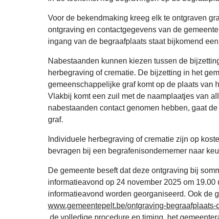
Voor de bekendmaking kreeg elk te ontgraven gra
ontgraving en contactgegevens van de gemeentelij
ingang van de begraafplaats staat bijkomend een 
Nabestaanden kunnen kiezen tussen de bijzettin
herbegraving of crematie. De bijzetting in het g
gemeenschappelijke graf komt op de plaats van he
Vlakbij komt een zuil met de naamplaatjes van 
nabestaanden contact genomen hebben, gaat de g
graf.
Individuele herbegraving of crematie zijn op kos
bevragen bij een begrafenisondernemer naar keu
De gemeente beseft dat deze ontgraving bij som
informatieavond op 24 november 2025 om 19.00 u
informatieavond worden georganiseerd. Ook de ge
www.gemeentepelt.be/ontgraving-begraafplaats-
de volledige procedure en timing, het gemeentera