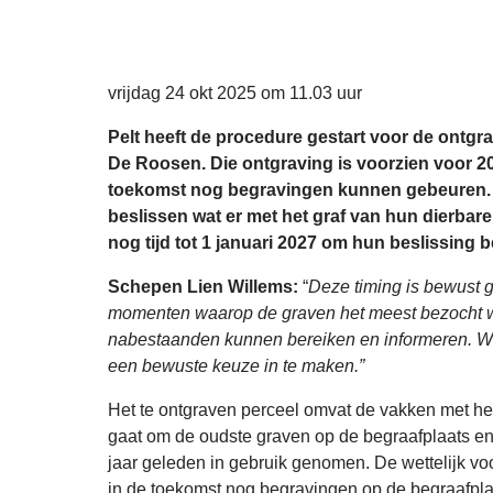
Gepubliceerd op
vrijdag 24 okt 2025 om 11.03 uur
Pelt heeft de procedure gestart voor de ontgr
De Roosen. Die ontgraving is voorzien voor 2
toekomst nog begravingen kunnen gebeuren. 
beslissen wat er met het graf van hun dierbar
nog tijd tot 1 januari 2027 om hun beslissing
Schepen Lien Willems:
“
Deze timing is bewust 
momenten waarop de graven het meest bezocht w
nabestaanden kunnen bereiken en informeren. We
een bewuste keuze in te maken.”
Het te ontgraven perceel omvat de vakken met he
gaat om de oudste graven op de begraafplaats en 
jaar geleden in gebruik genomen. De wettelijk voo
in de toekomst nog begravingen op de begraafpla