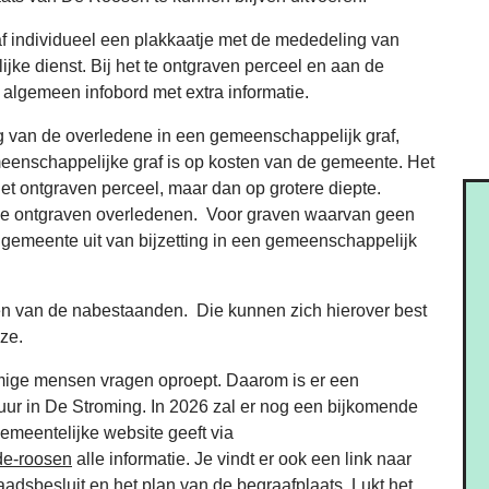
f individueel een plakkaatje met de mededeling van
ke dienst. Bij het te ontgraven perceel en aan de
algemeen infobord met extra informatie.
g van de overledene in een gemeenschappelijk graf,
emeenschappelijke graf is op kosten van de gemeente. Het
t ontgraven perceel, maar dan op grotere diepte.
alle ontgraven overledenen. Voor graven waarvan geen
emeente uit van bijzetting in een gemeenschappelijk
ten van de nabestaanden. Die kunnen zich hierover best
ze.
mige mensen vragen oproept. Daarom is er een
ur in De Stroming. In 2026 zal er nog een bijkomende
meentelijke website geeft via
de-roosen
alle informatie. Je vindt er ook een link naar
adsbesluit en het plan van de begraafplaats. Lukt het