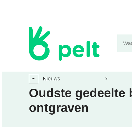
Naar inhoud
Gemeente Pelt
Waarm
Nieuws
Toon alle broodkruimel items
Oudste gedeelte 
ontgraven