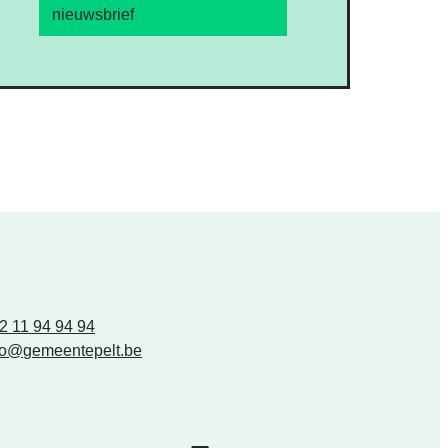
nieuwsbrief
2 11 94 94 94
fo
@
gemeentepelt.be