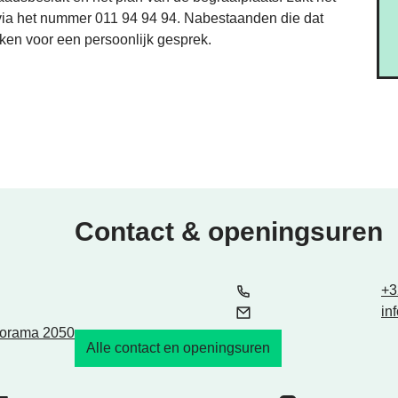
 via het nummer 011 94 94 94. Nabestaanden die dat
en voor een persoonlijk gesprek.
Contact & openingsuren
Tel.
E-mail
+3
in
ltorama 2050
Alle contact en openingsuren