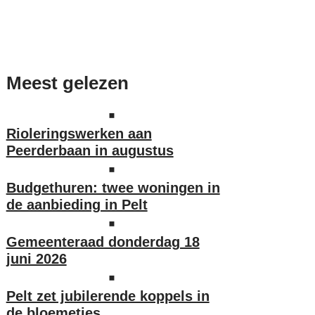
Meest gelezen
Rioleringswerken aan
Peerderbaan in augustus
Budgethuren: twee woningen in
de aanbieding in Pelt
Gemeenteraad donderdag 18
juni 2026
Pelt zet jubilerende koppels in
de bloemetjes