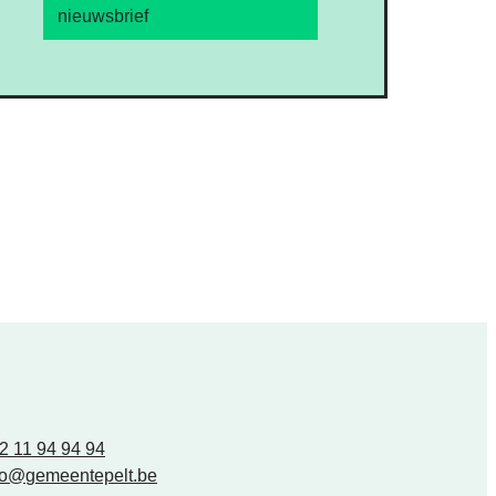
nieuwsbrief
2 11 94 94 94
fo
@
gemeentepelt.be