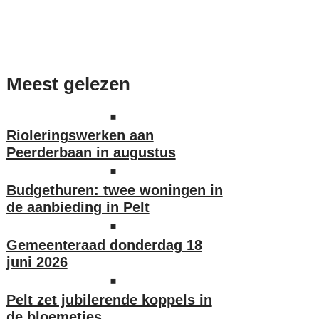
Meest gelezen
Rioleringswerken aan
Peerderbaan in augustus
Budgethuren: twee woningen in
de aanbieding in Pelt
Gemeenteraad donderdag 18
juni 2026
Pelt zet jubilerende koppels in
de bloemetjes