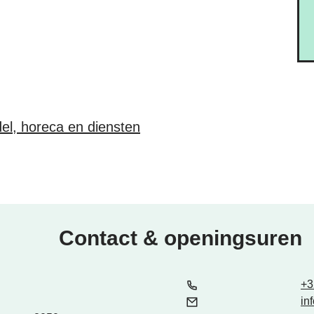
el, horeca en diensten
Contact & openingsuren
Tel.
E-mail
+3
in