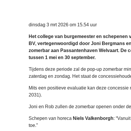
Gepubliceerd op
dinsdag 3 mrt 2026 om 15.54 uur
Het college van burgemeester en schepenen v
BV, vertegenwoordigd door Joni Bergmans en
zomerbar aan Passantenhaven Welvaart. De co
tussen 1 mei en 30 september.
Tijdens deze periode zal de pop-up zomerbar mi
zaterdag en zondag. Het staat de concessiehoud
Mits een positieve evaluatie kan deze concessie
2031).
Joni en Rob zullen de zomerbar openen onder d
Schepen van horeca
Niels Valkenborgh
: “Vanui
toe.”