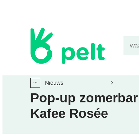
Naar inhoud
Gemeente Pelt
Waarm
Nieuws
Toon alle broodkruimel items
Pop-up zomerbar
Kafee Rosée