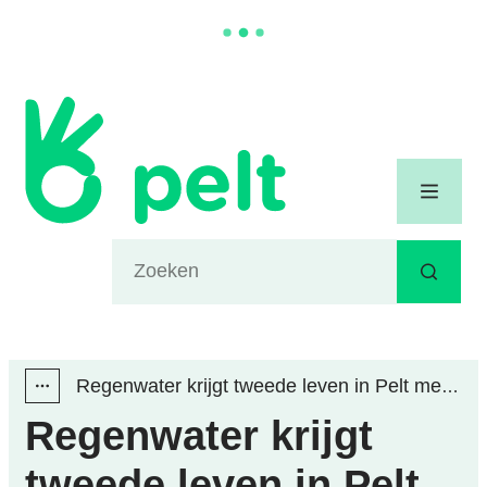
Naar inhoud
Gemeente Pelt
Menu
Waarmee kunnen we jou helpen?
Zoeken
Regenwater krijgt tweede leven in Pelt met Europese steun
Toon alle broodkruimel items
Regenwater krijgt
tweede leven in Pelt