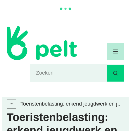
Naar inhoud
Gemeente Pelt
Menu
Waarmee kunnen we jou helpen?
Zoeken
Toeristenbelasting: erkend jeugdwerk en jeugdverblijven vrijgesteld
Toon alle broodkruimel items
Toeristenbelasting:
erkend jeugdwerk en