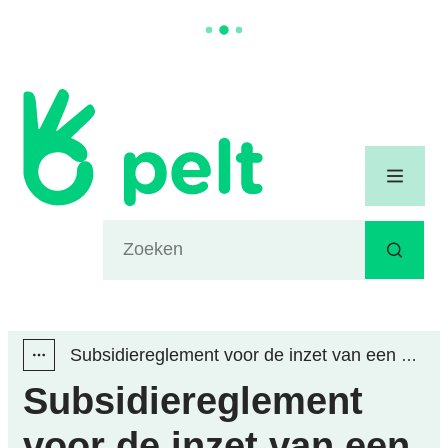
Naar inhoud
Gemeente Pelt
Menu
Waarmee kunnen we jou helpen?
Zoeken
Subsidiereglement voor de inzet van een ziekenwagen bij dorpskoersen
Toon alle broodkruimel items
Subsidiereglement
voor de inzet van een