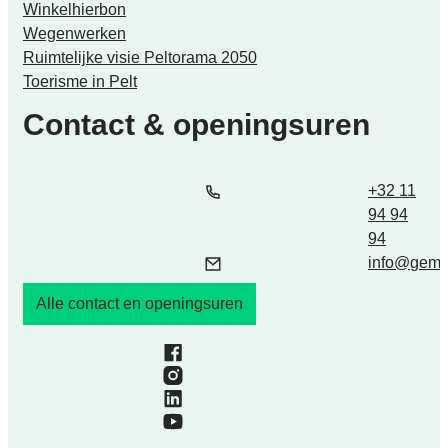
Winkelhierbon
Wegenwerken
Ruimtelijke visie Peltorama 2050
Toerisme in Pelt
Contact & openingsuren
Tel.
E-mail
+32 11
94 94
94
info
@
geme
Alle contact en openingsuren
Facebook
Instagram
LinkedIn
YouTube