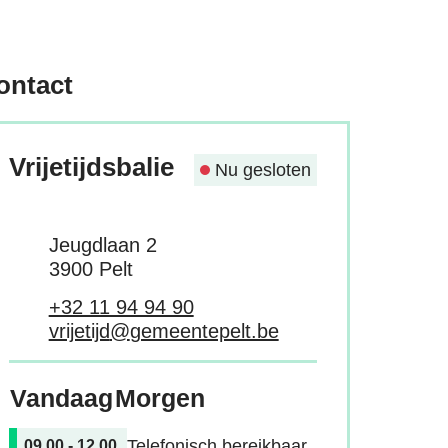
ontact
Vrijetijdsbalie
Nu gesloten
Adres
Jeugdlaan 2
,
3900
Pelt
Tel.
+32 11 94 94 90
E-mail
vrijetijd
@
gemeentepelt.be
Vandaag
Morgen
Telefonisch bereikbaar
09.00
-
12.00