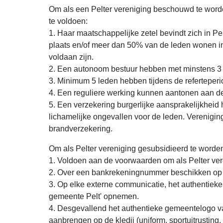
Om als een Pelter vereniging beschouwd te worde
te voldoen:
1. Haar maatschappelijke zetel bevindt zich in Pel
plaats en/of meer dan 50% van de leden wonen in 
voldaan zijn.
2. Een autonoom bestuur hebben met minstens 3
3. Minimum 5 leden hebben tijdens de referteperi
4. Een reguliere werking kunnen aantonen aan de
5. Een verzekering burgerlijke aansprakelijkheid
lichamelijke ongevallen voor de leden. Verenigi
brandverzekering.
Om als Pelter vereniging gesubsidieerd te word
1. Voldoen aan de voorwaarden om als Pelter ve
2. Over een bankrekeningnummer beschikken op 
3. Op elke externe communicatie, het authentiek
gemeente Pelt' opnemen.
4. Desgevallend het authentieke gemeentelogo va
aanbrengen op de kledij (uniform, sportuitrusting,