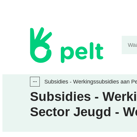
Naar inhoud
Gemeente Pelt
Waarm
Subsidies - Werkingssubsidies aan Pe
Toon alle broodkruimel items
Subsidies - Werki
Sector Jeugd - W