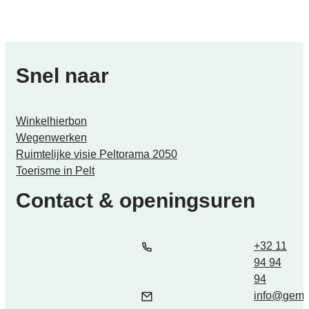
Snel naar
Winkelhierbon
Wegenwerken
Ruimtelijke visie Peltorama 2050
Toerisme in Pelt
Contact & openingsuren
Tel.
E-mail
+32 11
94 94
94
info
@
geme