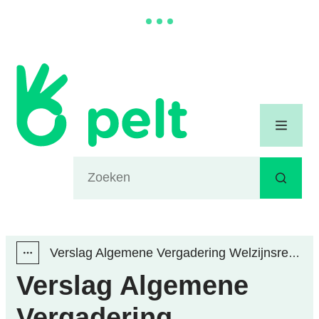
Naar inhoud
Gemeente Pelt
Menu
Waarmee kunnen we jou helpen?
Zoeken
Verslag Algemene Vergadering Welzijnsregio 14 juni 2022
Toon alle broodkruimel items
Verslag Algemene
Vergadering