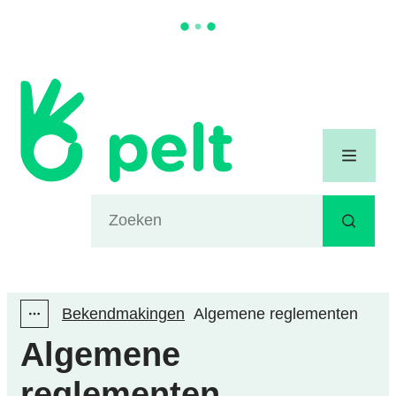
Naar inhoud
Gemeente Pelt
Menu
Waarmee kunnen we jou helpen?
Zoeken
Bekendmakingen
Algemene reglementen
Toon alle broodkruimel items
Algemene
reglementen