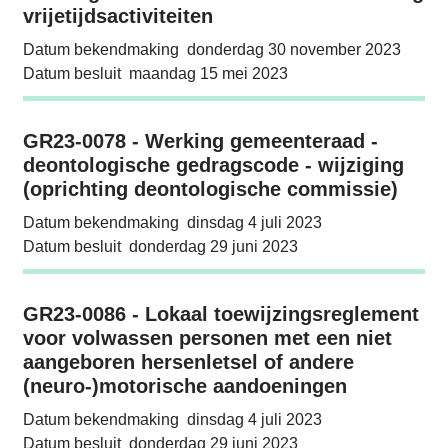
vrijetijdsactiviteiten
Datum bekendmaking
donderdag 30 november 2023
Datum besluit
maandag 15 mei 2023
GR23-0078 - Werking gemeenteraad - deontol
GR23-0078 - Werking gemeenteraad -
deontologische gedragscode - wijziging
(oprichting deontologische commissie)
Datum bekendmaking
dinsdag 4 juli 2023
Datum besluit
donderdag 29 juni 2023
GR23-0086 - Lokaal toewijzingsreglement vo
GR23-0086 - Lokaal toewijzingsreglement
voor volwassen personen met een niet
aangeboren hersenletsel of andere
(neuro-)motorische aandoeningen
Datum bekendmaking
dinsdag 4 juli 2023
Datum besluit
donderdag 29 juni 2023