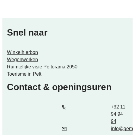
Snel naar
Winkelhierbon
Wegenwerken
Ruimtelijke visie Peltorama 2050
Toerisme in Pelt
Contact & openingsuren
Tel.
E-mail
+32 11
94 94
94
info
@
geme