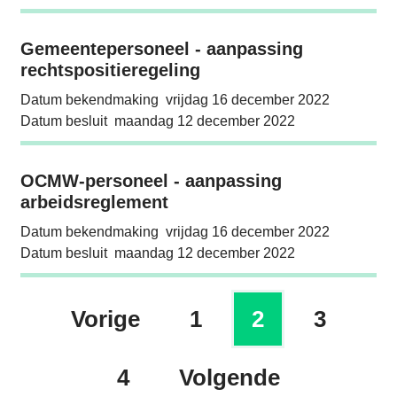
Gemeentepersoneel - aanpassing rechtsposi
Gemeentepersoneel - aanpassing
rechtspositieregeling
Datum bekendmaking
vrijdag 16 december 2022
Datum besluit
maandag 12 december 2022
OCMW-personeel - aanpassing arbeidsregle
OCMW-personeel - aanpassing
arbeidsreglement
Datum bekendmaking
vrijdag 16 december 2022
Datum besluit
maandag 12 december 2022
Vorige
1
2
3
pagina
Huidige pagi
pagin
4
Volgende
pagina