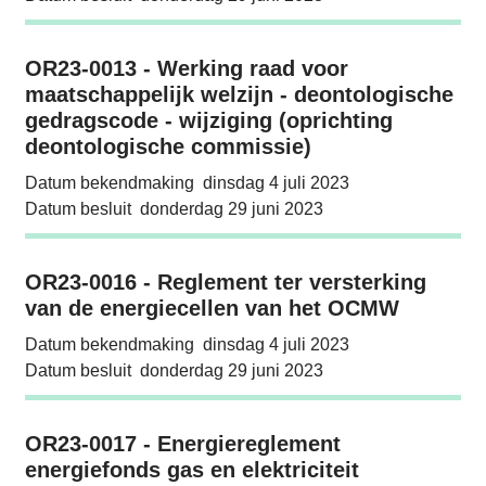
OR23-0013 - Werking raad voor maatschappel
OR23-0013 - Werking raad voor
maatschappelijk welzijn - deontologische
gedragscode - wijziging (oprichting
deontologische commissie)
Datum bekendmaking
dinsdag 4 juli 2023
Datum besluit
donderdag 29 juni 2023
OR23-0016 - Reglement ter versterking van
OR23-0016 - Reglement ter versterking
van de energiecellen van het OCMW
Datum bekendmaking
dinsdag 4 juli 2023
Datum besluit
donderdag 29 juni 2023
OR23-0017 - Energiereglement energiefonds g
OR23-0017 - Energiereglement
energiefonds gas en elektriciteit