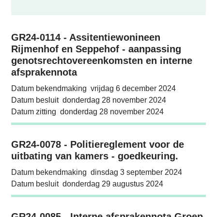
Bekendmakingen
GR24-0114 - Assitentiewonineen Rijmenhof 
GR24-0114 - Assitentiewonineen
Rijmenhof en Seppehof - aanpassing
genotsrechtovereenkomsten en interne
afsprakennota
Datum bekendmaking
vrijdag 6 december 2024
Datum besluit
donderdag 28 november 2024
Datum zitting
donderdag 28 november 2024
GR24-0078 - Politiereglement voor de uitbat
GR24-0078 - Politiereglement voor de
uitbating van kamers - goedkeuring.
Datum bekendmaking
dinsdag 3 september 2024
Datum besluit
donderdag 29 augustus 2024
GR24-0085 - Interne afsprakennota Groep va
GR24-0085 - Interne afsprakennota Groep