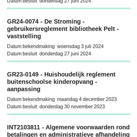
Datum besluit
donderdag 27 juni 2024
GR24-0074 - De Stroming - gebruikersreglemen
GR24-0074 - De Stroming -
gebruikersreglement bibliotheek Pelt -
vaststelling
Datum bekendmaking
woensdag 3 juli 2024
Datum besluit
donderdag 27 juni 2024
GR23-0149 - Huishoudelijk reglement buite
GR23-0149 - Huishoudelijk reglement
buitenschoolse kinderopvang -
aanpassing
Datum bekendmaking
maandag 4 december 2023
Datum besluit
donderdag 30 november 2023
INT2103811 - Algemene voorwaarden rond beta
INT2103811 - Algemene voorwaarden rond
betalingen en administratieve afhandeling